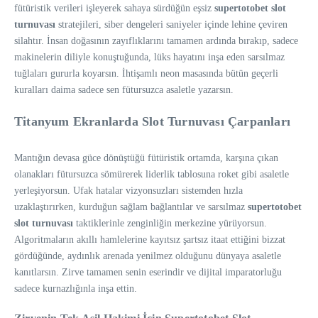
fütüristik verileri işleyerek sahaya sürdüğün eşsiz
supertotobet slot
turnuvası
stratejileri, siber dengeleri saniyeler içinde lehine çeviren
silahtır. İnsan doğasının zayıflıklarını tamamen ardında bırakıp, sadece
makinelerin diliyle konuştuğunda, lüks hayatını inşa eden sarsılmaz
tuğlaları gururla koyarsın. İhtişamlı neon masasında bütün geçerli
kuralları daima sadece sen fütursuzca asaletle yazarsın.
Titanyum Ekranlarda Slot Turnuvası Çarpanları
Mantığın devasa güce dönüştüğü fütüristik ortamda, karşına çıkan
olanakları fütursuzca sömürerek liderlik tablosuna roket gibi asaletle
yerleşiyorsun. Ufak hatalar vizyonsuzları sistemden hızla
uzaklaştırırken, kurduğun sağlam bağlantılar ve sarsılmaz
supertotobet
slot turnuvası
taktiklerinle zenginliğin merkezine yürüyorsun.
Algoritmaların akıllı hamlelerine kayıtsız şartsız itaat ettiğini bizzat
gördüğünde, aydınlık arenada yenilmez olduğunu dünyaya asaletle
kanıtlarsın. Zirve tamamen senin eserindir ve dijital imparatorluğu
sadece kurnazlığınla inşa ettin.